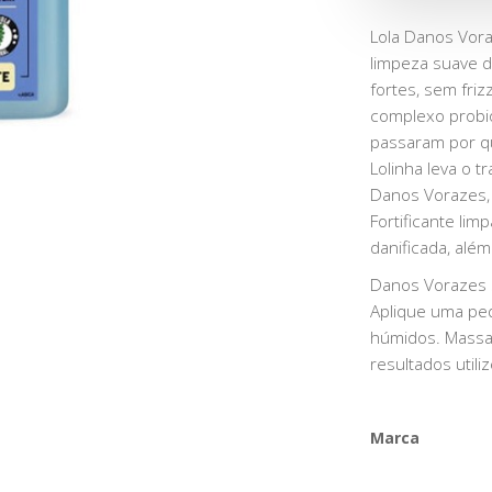
Lola Danos Vor
limpeza suave d
fortes, sem friz
complexo probi
passaram por qu
Lolinha leva o t
Danos Vorazes,
Fortificante li
danificada, além
Danos Vorazes 
Aplique uma pe
húmidos. Massa
resultados utili
Marca
Características