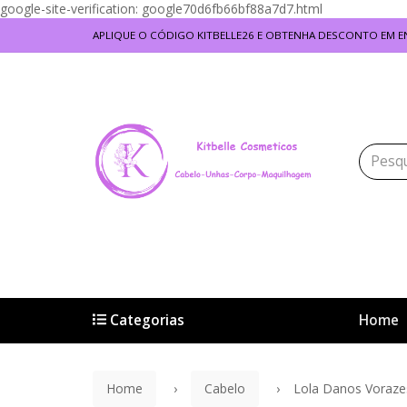
google-site-verification: google70d6fb66bf88a7d7.html
APLIQUE O CÓDIGO KITBELLE26 E OBTENHA DESCONTO EM
Categorias
Home
Home
Cabelo
Lola Danos Voraz