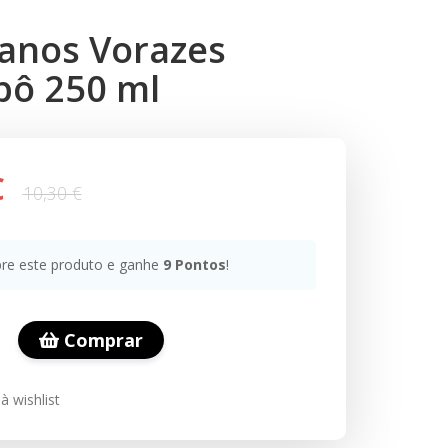
Danos Vorazes
ô 250 ml
€
10,30 €
e este produto e ganhe
9
Pontos
!
Comprar
à wishlist