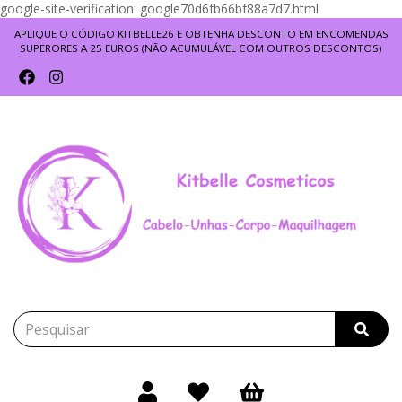
google-site-verification: google70d6fb66bf88a7d7.html
APLIQUE O CÓDIGO KITBELLE26 E OBTENHA DESCONTO EM ENCOMENDAS
SUPERORES A 25 EUROS (NÃO ACUMULÁVEL COM OUTROS DESCONTOS)